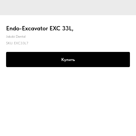
Endo-Excavator EXC 33L,
Jakobi Dental
SKU:
EXC33L7
Купить