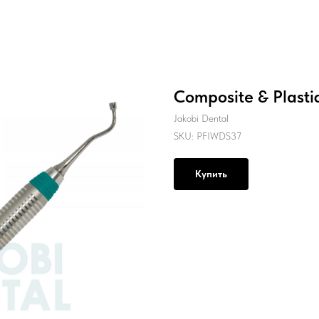
Composite & Plastic
Jakobi Dental
SKU:
PFIWDS37
Купить