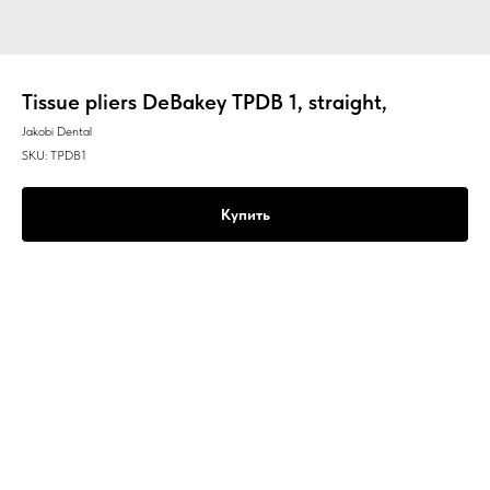
Tissue pliers DeBakey TPDB 1, straight,
Jakobi Dental
SKU:
TPDB1
Купить