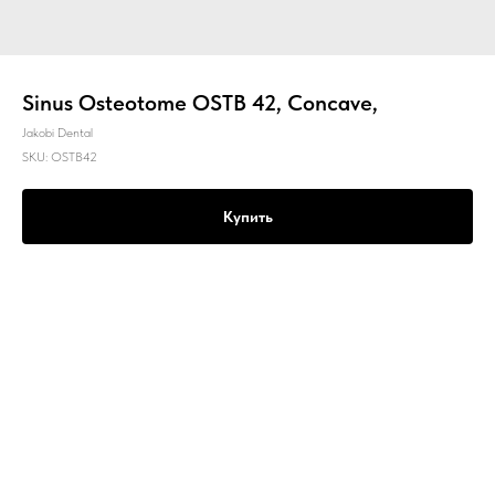
Sinus Osteotome OSTB 42, Concave,
Jakobi Dental
SKU:
OSTB42
Купить