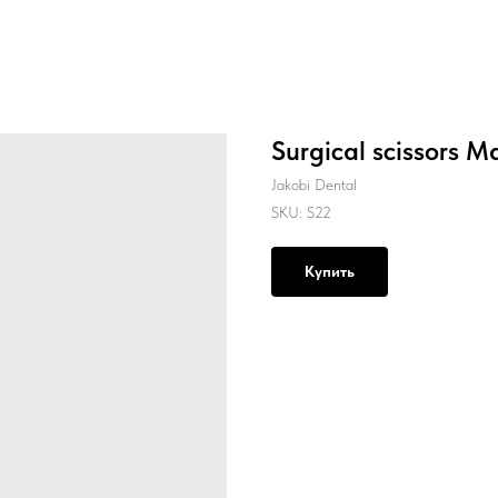
Surgical scissors M
Jakobi Dental
SKU:
S22
Купить