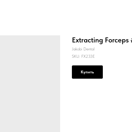
Extracting Forceps 
Jakobi Dental
SKU:
FX233E
Купить