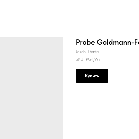
Probe Goldmann-Fo
Jakobi Dental
SKU:
PGF/W7
Купить