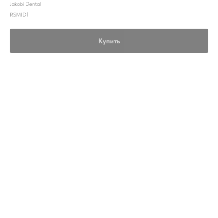
Jakobi Dental
RSMID1
Купить