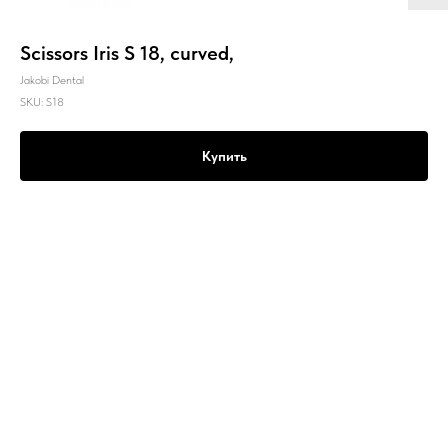
Scissors Iris S 18, curved,
Jakobi Dental
SKU:
S18
Купить