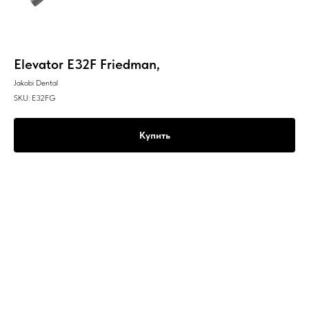
Elevator E32F Friedman,
Jakobi Dental
SKU:
E32FG
Купить