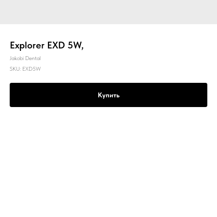
Explorer EXD 5W,
Jakobi Dental
SKU:
EXD5W
Купить