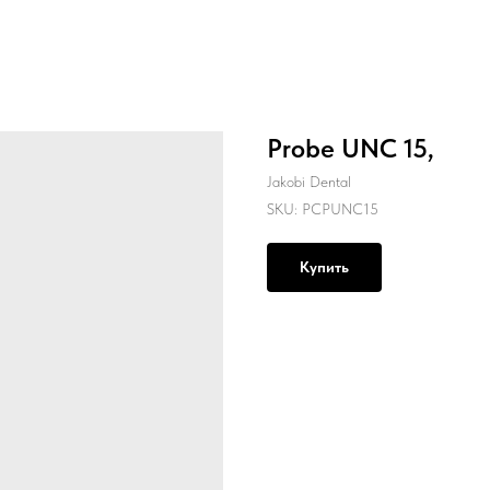
Probe UNC 15,
Jakobi Dental
SKU:
PCPUNC15
Купить