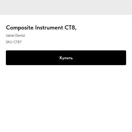
Composite Instrument CT8,
Jakobi Dental
SKU:
CT87
Купить