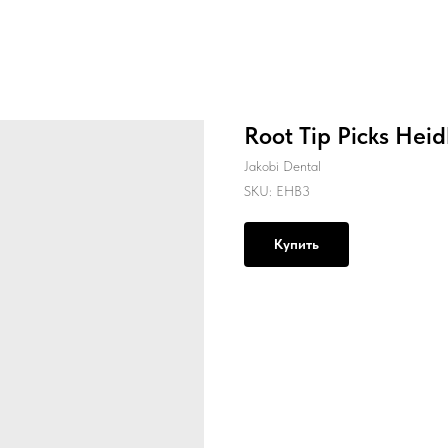
Root Tip Picks Heid
Jakobi Dental
SKU:
EHB3
Купить