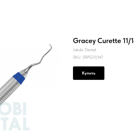
Gracey Curette 11/
Jakobi Dental
SKU:
SRPG11/147
Купить