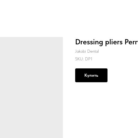
Dressing pliers Perr
Jakobi Dental
SKU:
DP1
Купить