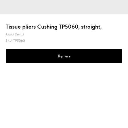
Tissue pliers Cushing TP5060, straight,
Jakobi Dental
SKU:
TP5060
Купить