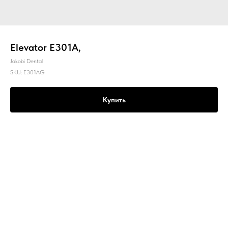
Elevator E301A,
Jakobi Dental
SKU:
E301AG
Купить