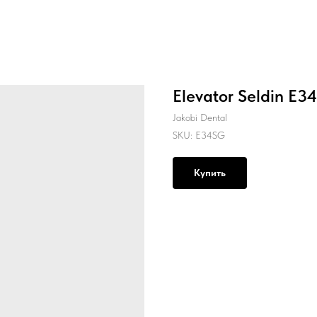
Elevator Seldin E34
Jakobi Dental
SKU:
E34SG
Купить