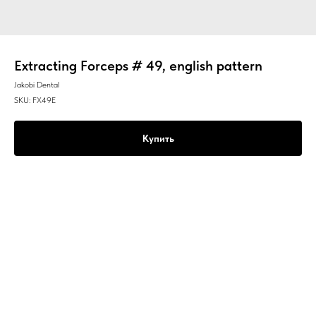
Extracting Forceps # 49, english pattern
Jakobi Dental
SKU:
FX49E
Купить