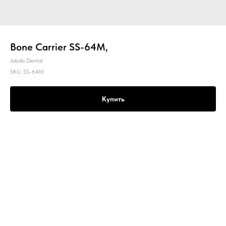
Bone Carrier SS-64M,
Jakobi Dental
SKU:
SS-64M
Купить