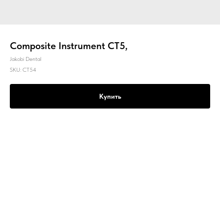
Composite Instrument CT5,
Jakobi Dental
SKU:
CT54
Купить