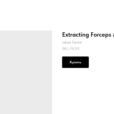
Extracting Forceps 
Jakobi Dental
SKU:
FX31E
Купить