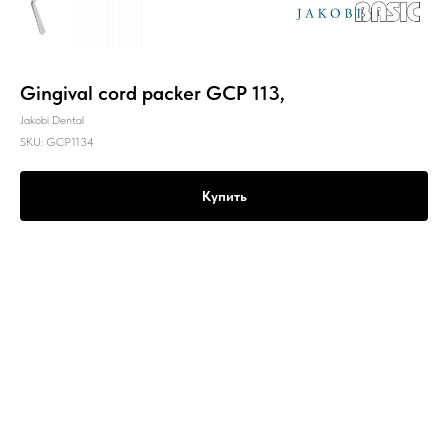
Gingival cord packer GCP 113,
Jakobi Dental
SKU:
GCP1134
Купить