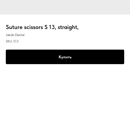
Suture scissors S 13, straight,
Jakobi Dental
SKU:
S13
Купить