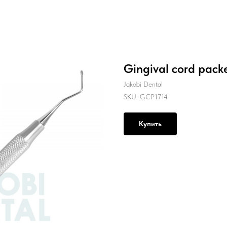
Gingival cord pack
Jakobi Dental
SKU:
GCP1714
Купить