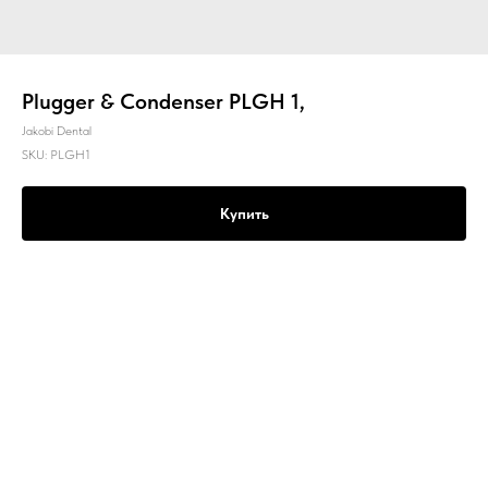
Plugger & Condenser PLGH 1,
Jakobi Dental
SKU:
PLGH1
Купить