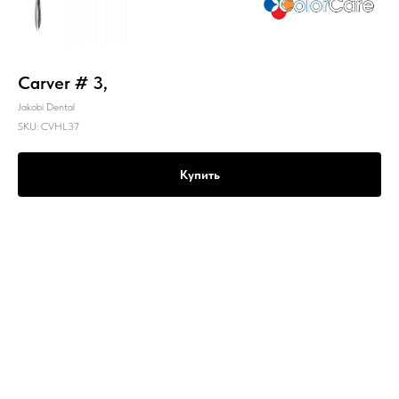
Carver # 3,
Jakobi Dental
SKU:
CVHL37
Купить