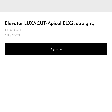
Elevator LUXACUT-Apical ELX2, straight,
Jakobi Dental
SKU:
ELX2G
Купить