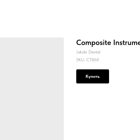
Composite Instrum
Jakobi Dental
SKU:
CT860
Купить