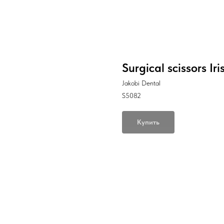
Surgical scissors Ir
Jakobi Dental
S5082
Купить