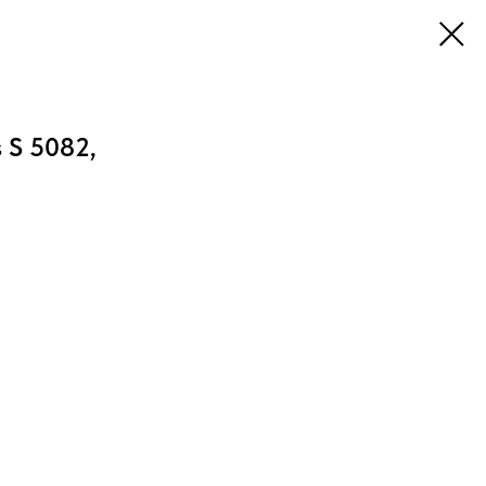
is S 5082,