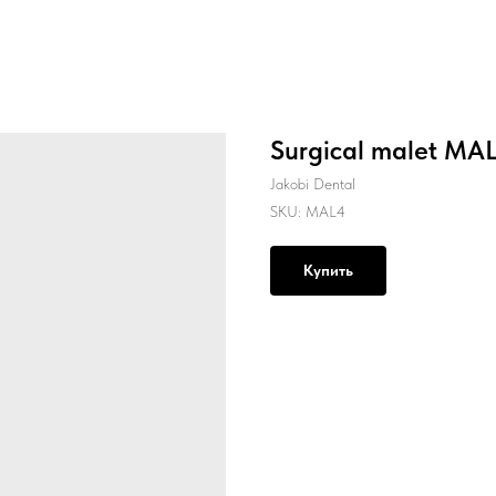
Surgical malet MAL
Jakobi Dental
SKU:
MAL4
Купить