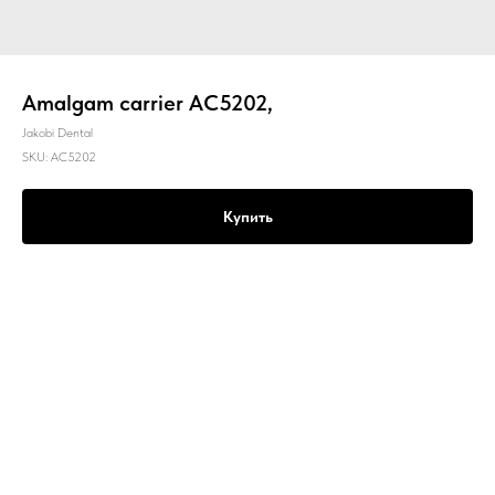
Amalgam carrier AC5202,
Jakobi Dental
SKU:
AC5202
Купить