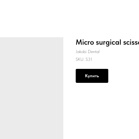
Micro surgical sciss
Jakobi Dental
SKU:
S31
Купить