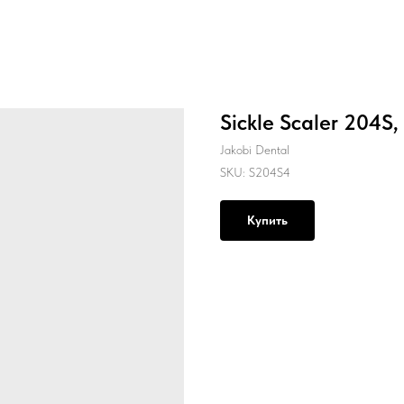
Sickle Scaler 204S,
Jakobi Dental
SKU:
S204S4
Купить