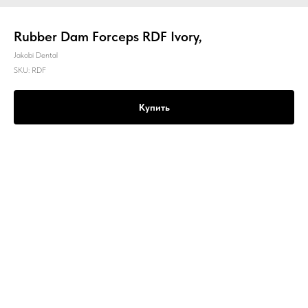
Rubber Dam Forceps RDF Ivory,
Jakobi Dental
SKU:
RDF
Купить