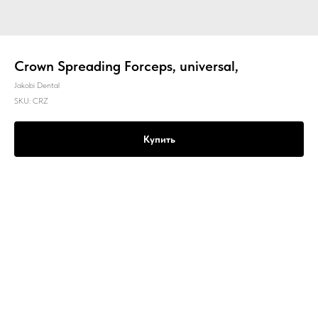
Crown Spreading Forceps, universal,
Jakobi Dental
SKU:
CRZ
Купить