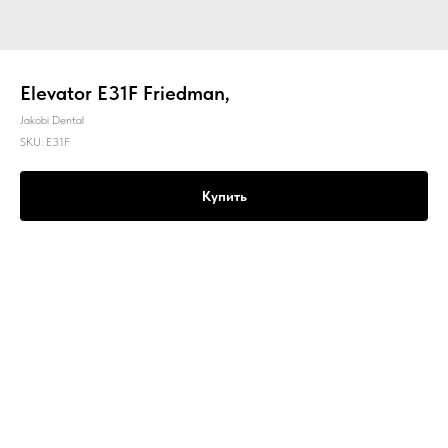
Elevator E31F Friedman,
Jakobi Dental
SKU:
E31F
Купить