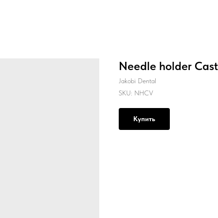
Needle holder Cast
Jakobi Dental
SKU:
NHCV
Купить