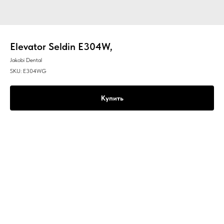
Elevator Seldin E304W,
Jakobi Dental
SKU:
E304WG
Купить