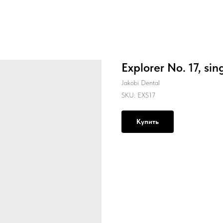
Explorer No. 17, sin
Jakobi Dental
SKU:
EXS17
Купить