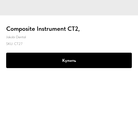
Composite Instrument CT2,
Jakobi Dental
SKU:
CT27
Купить