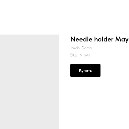
Needle holder Ma
Jakobi Dental
SKU:
NHMH
Купить