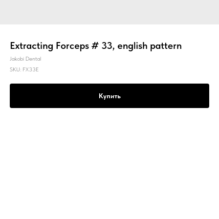
Extracting Forceps # 33, english pattern
Jakobi Dental
SKU:
FX33E
Купить