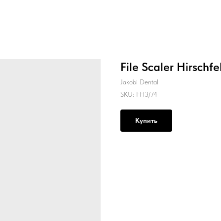
File Scaler Hirschfe
Jakobi Dental
SKU:
FH3/74
Купить