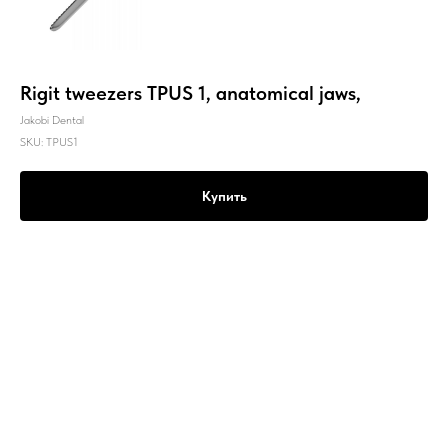
Rigit tweezers TPUS 1, anatomical jaws,
Jakobi Dental
SKU:
TPUS1
Купить