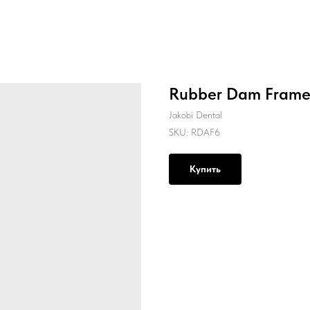
Rubber Dam Frame 
Jakobi Dental
SKU:
RDAF6
Купить