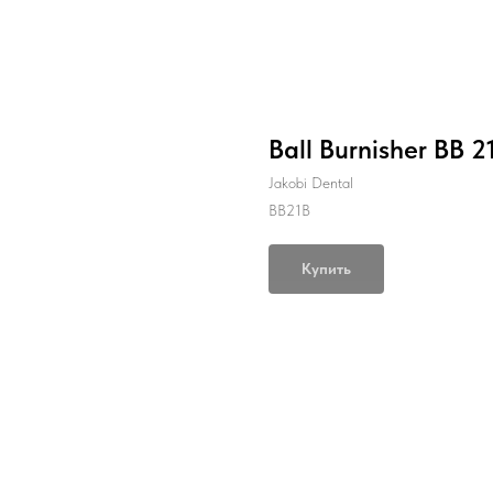
Ball Burnisher BB 2
Jakobi Dental
BB21B
Купить