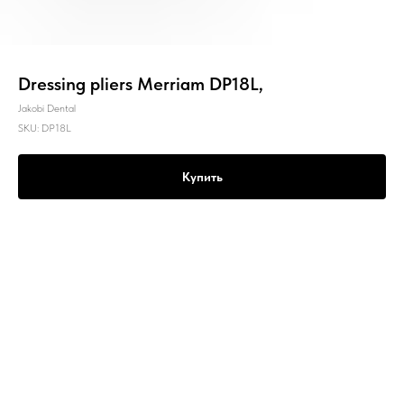
Dressing pliers Merriam DP18L,
Jakobi Dental
SKU:
DP18L
Купить