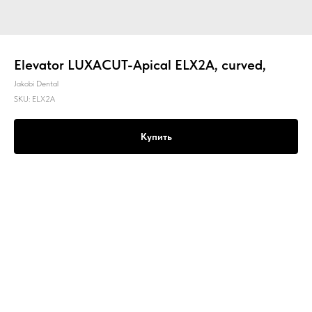
Elevator LUXACUT-Apical ELX2A, curved,
Jakobi Dental
SKU:
ELX2A
Купить